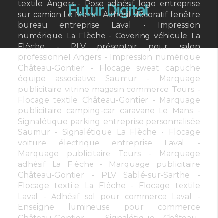
textile Angers
Pose adhésif logo entreprise
sur camion Le Mans
Adhésif décoratif fenêtre
bureau entreprise Laval
Impression
numérique La Flèche
Covering véhicule La
Flèche
PLV présentoir pour salon
professionnel Angers
Impression numérique
Château-Gontier
Flocage sweat capuche
équipe associative Saumur
Marquage
publicitaire vitrine magasin commerce Tours
Flocage textile Château-Gontier
Marquage
publicitaire camping-car caravane Le Mans
Signalétique parking entreprise personnalisée
Saumur
Signalétique La Flèche
Flocage
voiture électrique entreprise Laval
Marquage publicitaire Tours
Marquage
adhésif La Flèche
Marquage publicitaire
Château-Gontier
PLV Sablé-sur-Sarthe
Flocage textile La Flèche
Flocage textile
Laval
Adhésif sol pour commerce Laval
Enseigne lumineuse pour commerce
Château-Gontier
Signalétique Château-