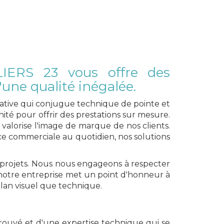
cueil
Présentation
Contact
icité
LIERS 23 vous offre des
une qualité inégalée.
éative qui conjugue technique de pointe et
S
ité pour offrir des prestations sur mesure.
t valorise l'image de marque de nos clients.
 commerciale au quotidien, nos solutions
s projets. Nous nous engageons à respecter
, notre entreprise met un point d'honneur à
plan visuel que technique.
prouvé et d'une expertise technique qui se