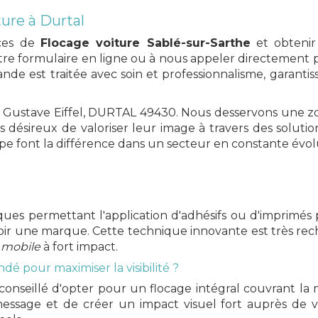
ure à Durtal
ices de
Flocage voiture Sablé-sur-Sarthe
et obtenir 
otre formulaire en ligne ou à nous appeler directement p
de est traitée avec soin et professionnalisme, garantis
 Gustave Eiffel
, DURTAL 49430. Nous desservons une zo
rs désireux de valoriser leur image à travers des solut
uipe font la différence dans un secteur en constante évol
ues permettant l'application d'adhésifs ou d'imprimés 
ir une marque. Cette technique innovante est très rec
e mobile
à fort impact.
é pour maximiser la visibilité ?
st conseillé d'opter pour un flocage intégral couvrant la
essage et de créer un impact visuel fort auprès de vo