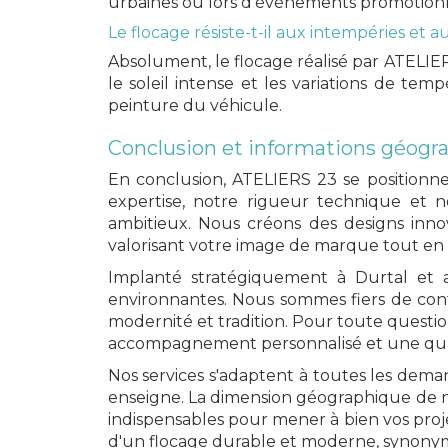
urbaines ou lors d'événements promotionn
Le flocage résiste-t-il aux intempéries et 
Absolument, le flocage réalisé par ATELIER
le soleil intense et les variations de t
peinture du véhicule.
Conclusion et informations géogr
En conclusion, ATELIERS 23 se positionn
expertise, notre rigueur technique et 
ambitieux. Nous créons des designs inno
valorisant votre image de marque tout en a
Implanté stratégiquement à Durtal et ac
environnantes. Nous sommes fiers de cont
modernité et tradition. Pour toute question
accompagnement personnalisé et une quali
Nos services s'adaptent à toutes les dema
enseigne. La dimension géographique de not
indispensables pour mener à bien vos projet
d'un flocage durable et moderne, synonym