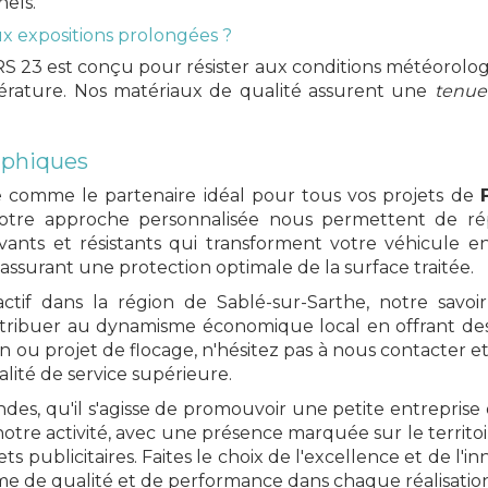
els.
aux expositions prolongées ?
S 23 est conçu pour résister aux conditions météorologi
empérature. Nos matériaux de qualité assurent une
tenue
aphiques
e comme le partenaire idéal pour tous vos projets de
notre approche personnalisée nous permettent de rép
vants et résistants qui transforment votre véhicule 
ssurant une protection optimale de la surface traitée.
tif dans la région de Sablé-sur-Sarthe, notre savoir
ribuer au dynamisme économique local en offrant des s
 ou projet de flocage, n'hésitez pas à nous contacter et
té de service supérieure.
ndes, qu'il s'agisse de promouvoir une petite entrepri
re activité, avec une présence marquée sur le territoir
s publicitaires. Faites le choix de l'excellence et de l
e de qualité et de performance dans chaque réalisation