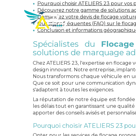
Pourquoi choisir ATELIERS 23 pour vos p
Découvrez notre gamme de solutions a
ATELIERS
Demandez votre devis de flocage voiture
23
Questions fréquentes (FAQ) sur le floca
Créa
Conclusion et informations géographiqu
Spécialistes du
Flocage
solutions de marquage adh
Chez ATELIERS 23, l'expertise en flocage 
design innovant. Notre entreprise, implant
Nous transformons chaque véhicule en 
Que ce soit pour une communication dyna
s'adaptent à toutes les exigences.
La réputation de notre équipe est fondée 
les délais tout en garantissant une qualit
apporter des conseils avisés et personnali
Pourquoi choisir ATELIERS 23 pour
Opter pour les services de flocage propos