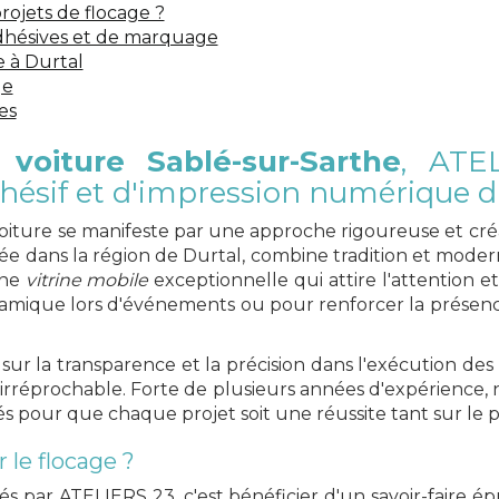
rojets de flocage ?
ATELIERS 23
dhésives et de marquage
 à Durtal
Ac
ge
teur de votre publ
es
 voiture Sablé-sur-Sarthe
, ATE
ésif et d'impression numérique d'
voiture se manifeste par une approche rigoureuse et cr
AFFICHER LE NUMÉRO
EN SAVOIR PLU
ée dans la région de Durtal, combine tradition et modern
une
vitrine mobile
exceptionnelle qui attire l'attention e
mique lors d'événements ou pour renforcer la présence
sur la transparence et la précision dans l'exécution de
é irréprochable. Forte de plusieurs années d'expérience
sés pour que chaque projet soit une réussite tant sur le 
 le flocage ?
és par ATELIERS 23, c'est bénéficier d'un savoir-faire é