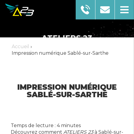
ATELIERS 23
Accueil
›
Créateur de votre publicité
Impression numérique Sablé-sur-Sarthe
AFFICHER LE NUMÉRO
IMPRESSION NUMÉRIQUE
SABLÉ-SUR-SARTHE
EN SAVOIR PLUS
Temps de lecture : 4 minutes
Découvrez comment
ATELIERS 23
à Sablé-sur-