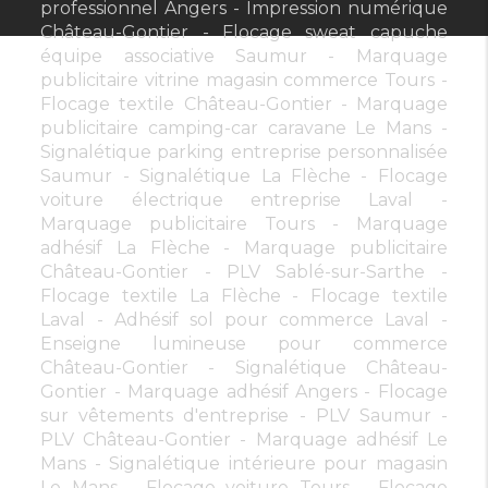
professionnel Angers
Impression numérique
Château-Gontier
Flocage sweat capuche
équipe associative Saumur
Marquage
publicitaire vitrine magasin commerce Tours
Flocage textile Château-Gontier
Marquage
publicitaire camping-car caravane Le Mans
Signalétique parking entreprise personnalisée
Saumur
Signalétique La Flèche
Flocage
voiture électrique entreprise Laval
Marquage publicitaire Tours
Marquage
adhésif La Flèche
Marquage publicitaire
Château-Gontier
PLV Sablé-sur-Sarthe
Flocage textile La Flèche
Flocage textile
Laval
Adhésif sol pour commerce Laval
Enseigne lumineuse pour commerce
Château-Gontier
Signalétique Château-
Gontier
Marquage adhésif Angers
Flocage
sur vêtements d'entreprise
PLV Saumur
PLV Château-Gontier
Marquage adhésif Le
Mans
Signalétique intérieure pour magasin
Le Mans
Flocage voiture Tours
Flocage