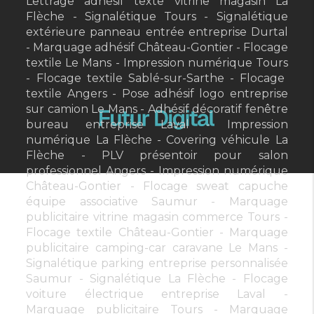
Lettrage adhésif texte vitrine magasin La
Flèche
Signalétique Tours
Signalétique
extérieure panneau entrée entreprise Durtal
Marquage adhésif Château-Gontier
Flocage
textile Le Mans
Impression numérique Tours
Flocage textile Sablé-sur-Sarthe
Flocage
textile Angers
Pose adhésif logo entreprise
sur camion Le Mans
Adhésif décoratif fenêtre
bureau entreprise Laval
Impression
numérique La Flèche
Covering véhicule La
Flèche
PLV présentoir pour salon
professionnel Angers
Impression numérique
Château-Gontier
Flocage sweat capuche
équipe associative Saumur
Marquage
publicitaire vitrine magasin commerce Tours
Flocage textile Château-Gontier
Marquage
publicitaire camping-car caravane Le Mans
Signalétique parking entreprise personnalisée
Saumur
Signalétique La Flèche
Flocage
voiture électrique entreprise Laval
Marquage publicitaire Tours
Marquage