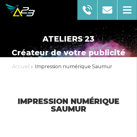
ATELIERS 23
Créateur de votre publicité
Accueil
›
Impression numérique Saumur
AFFICHER LE NUMÉRO
EN SAVOIR PLUS
IMPRESSION NUMÉRIQUE
SAUMUR