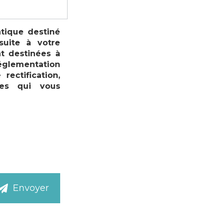
atique destiné
suite à votre
t destinées à
réglementation
ectification,
les qui vous