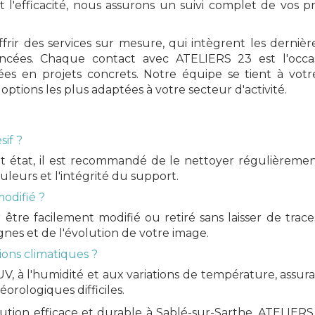
l'efficacité, nous assurons un suivi complet de vos p
frir des services sur mesure, qui intègrent les derni
ancées. Chaque contact avec ATELIERS 23 est l'occ
es en projets concrets. Notre équipe se tient à votr
options les plus adaptées à votre secteur d'activité.
if ?
t état, il est recommandé de le nettoyer régulièremen
uleurs et l'intégrité du support.
odifié ?
tre facilement modifié ou retiré sans laisser de traces
es et de l'évolution de votre image.
ions climatiques ?
UV, à l'humidité et aux variations de température, assu
rologiques difficiles.
ution efficace et durable à Sablé-sur-Sarthe, ATELIERS 2