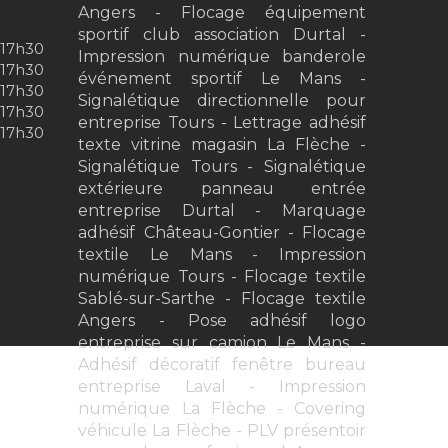
Angers
Flocage équipement
sportif club association Durtal
-17h30
Impression numérique banderole
-17h30
événement sportif Le Mans
-17h30
Signalétique directionnelle pour
-17h30
entreprise Tours
Lettrage adhésif
-17h30
texte vitrine magasin La Flèche
Signalétique Tours
Signalétique
extérieure panneau entrée
entreprise Durtal
Marquage
adhésif Château-Gontier
Flocage
textile Le Mans
Impression
numérique Tours
Flocage textile
Sablé-sur-Sarthe
Flocage textile
Angers
Pose adhésif logo
entreprise sur camion Le Mans
Adhésif décoratif fenêtre bureau
entreprise Laval
Impression
numérique La Flèche
Covering
véhicule La Flèche
PLV présentoir