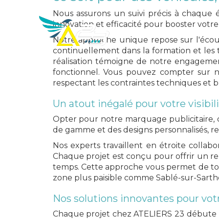
Nous assurons un suivi précis à chaque é
ATELIERS
innovation et efficacité pour booster votr
23
Notre approche unique repose sur l'écoute
Créa
continuellement dans la formation et les t
réalisation témoigne de notre engagement 
fonctionnel. Vous pouvez compter sur not
respectant les contraintes techniques et b
Un atout inégalé pour votre visibil
Opter pour notre marquage publicitaire, c
de gamme et des designs personnalisés, re
Nos experts travaillent en étroite collab
Chaque projet est conçu pour offrir un ren
temps. Cette approche vous permet de tou
zone plus paisible comme Sablé-sur-Sarth
Nos solutions innovantes pour vo
Chaque projet chez ATELIERS 23 débute