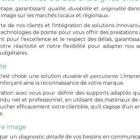
ATELIERS 23
tape, garantissant
qualité
,
durabilité
et
originalité
dans 
e image sur les marchés locaux et régionaux.
Ac
 de nos clients et l'intégration de solutions innovantes
teur de votre publ
echnologies de pointe pour vous offrir des prestations 
pour l'excellence et le respect des délais, garantissant
re réactivité et notre flexibilité pour adapter nos se
udgétaires.
ité
AFFICHER LE NUMÉRO
EN SAVOIR PLU
'est choisir une solution
durable
et
percutante
. L'impr
nforçant ainsi la reconnaissance de votre marque.
oration avec vous pour définir des supports adaptés qu
du net et professionnel, en utilisant des matériaux de 
cher efficacement votre clientèle, qu'il s'agisse d'u
e.
tre image
 par un
diagnostic détaillé
de vos besoins en communica