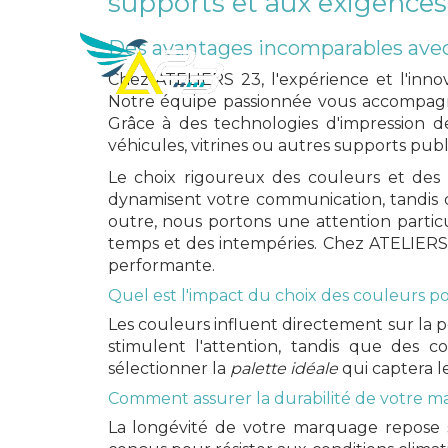
supports et aux exigences
ATELIERS
Des avantages incomparables ave
23
Chez ATELIERS 23, l'expérience et l'inn
Créa
Notre équipe passionnée vous accompagne d
Grâce à des technologies d'impression 
véhicules, vitrines ou autres supports publi
Le choix rigoureux des couleurs et des m
dynamisent votre communication, tandis q
outre, nous portons une attention particu
temps et des intempéries. Chez ATELIERS 
performante.
Quel est l'impact du choix des couleurs p
Les couleurs influent directement sur la pe
stimulent l'attention, tandis que des 
sélectionner la
palette idéale
qui captera le
Comment assurer la durabilité de votre m
La longévité de votre marquage repose su