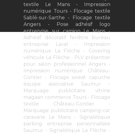
textile Le Mans
Impression
numérique Tours
Flocage textile
Sablé-sur-Sarthe
Flocage textile
Angers
Pose adhésif logo
entreprise sur camion Le Mans
Adhésif décoratif fenêtre bureau
entreprise Laval
Impression
numérique La Flèche
Covering
véhicule La Flèche
PLV présentoir
pour salon professionnel Angers
Impression numérique Château-
Gontier
Flocage sweat capuche
équipe associative Saumur
Marquage publicitaire vitrine
magasin commerce Tours
Flocage
textile Château-Gontier
Marquage publicitaire camping-car
caravane Le Mans
Signalétique
parking entreprise personnalisée
Saumur
Signalétique La Flèche