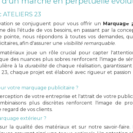
 d'un marché en perpétuelle évolut
ATELIERS 23
c ATELIERS 23
Ac
ovation se conjuguent pour vous offrir un
Marquage p
teur de votre publ
ès l'étude de vos besoins, en passant par la conception
de pointe, nous répondons à toutes vos demandes, q
citaires, afin d'assurer une
visibilité remarquable
.
atériaux joue un rôle crucial pour capter l'attentio
ue des nuances plus sobres renforcent l'image de séri
AFFICHER LE NUMÉRO
EN SAVOIR PLU
lière à la
durabilité
de chaque réalisation, garantissan
23, chaque projet est élaboré avec rigueur et passion 
our votre marquage publicitaire ?
rception de votre entreprise et l'attrait de votre publi
combinaisons plus discrètes renforcent l'image de pr
 regard de vos clients.
arquage extérieur ?
r la qualité des matériaux et sur notre savoir-faire.