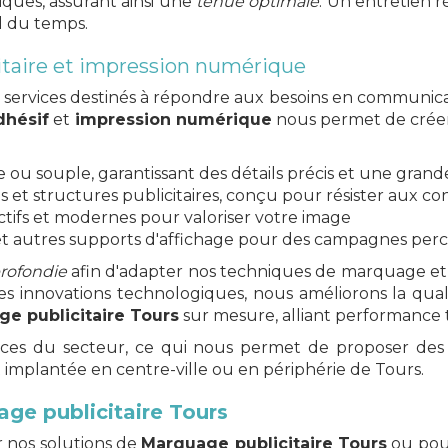
iques, assurant ainsi une
tenue optimale
. Un entretien r
il du temps.
itaire et impression numérique
vices destinés à répondre aux besoins en communicatio
hésif
et
impression numérique
nous permet de créer 
ou souple, garantissant des détails précis et une grand
 et structures publicitaires, conçu pour résister aux co
ctifs et modernes pour valoriser votre image
t autres supports d'affichage pour des campagnes per
rofondie
afin d'adapter nos techniques de marquage et 
es innovations technologiques, nous améliorons la qualité
e publicitaire Tours
sur mesure, alliant performance
ces du secteur, ce qui nous permet de proposer des s
it implantée en centre-ville ou en périphérie de Tours.
ge publicitaire Tours
r nos solutions de
Marquage publicitaire Tours
ou pour