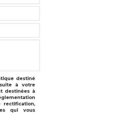
atique destiné
suite à votre
t destinées à
réglementation
ectification,
les qui vous