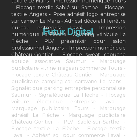
textile Le Mans
Impression numérique Tours
Flocage textile Sablé-sur-Sarthe
Flocage
textile Angers
Pose adhésif logo entreprise
sur camion Le Mans
Adhésif décoratif fenêtre
bureau entreprise Laval
Impression
numérique La Flèche
Covering véhicule La
Flèche
PLV présentoir pour salon
professionnel Angers
Impression numérique
Château-Gontier
Flocage sweat capuche
équipe associative Saumur
Marquage
publicitaire vitrine magasin commerce Tours
Flocage textile Château-Gontier
Marquage
publicitaire camping-car caravane Le Mans
Signalétique parking entreprise personnalisée
Saumur
Signalétique La Flèche
Flocage
voiture électrique entreprise Laval
Marquage publicitaire Tours
Marquage
adhésif La Flèche
Marquage publicitaire
Château-Gontier
PLV Sablé-sur-Sarthe
Flocage textile La Flèche
Flocage textile
Laval
Adhésif sol pour commerce Laval