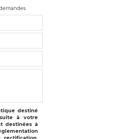
s demandes.
atique destiné
suite à votre
t destinées à
réglementation
ectification,