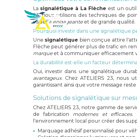
La
signalétique à La Flèche
est un outi
ATELIERS
23, nous utilisons des techniques de po
23
visuelle
engageante
et de grande qualité.
Créa
Pourquoi investir dans une signalétique p
Une
signalétique
bien conçue attire l'att
Flèche peut générer plus de trafic en ren
marque
et à communiquer efficacement vo
La durabilité est-elle un facteur détermina
Oui, investir dans une signalétique dur
avantageux
. Chez ATELIERS 23, nous util
garantissant ainsi que votre message reste v
Solutions de signalétique sur mes
Chez ATELIERS 23, notre gamme de serv
de fabrication
modernes et efficaces
.
l'environnement local pour créer des suppor
Marquage adhésif personnalisé pour véh