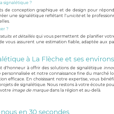
a signalétique ?
ts de conception graphique et de design pour répondr
éer une signalétique reflétant l'
unicité
et le profession
lles.
ger ?
atuits et détaillés
qui vous permettent de planifier votr
de vous assurent une estimation fiable, adaptée aux par
létique à La Flèche et ses environ
d'honneur à offrir des solutions de signalétique
inno
e personnalisée et notre connaissance fine du marché l
ion efficace. En choisissant notre expertise, vous bé
 projets de signalétique. Nous restons à votre écoute po
r votre
image de marque
dans la région et au-delà.
-nous en 30 secondes