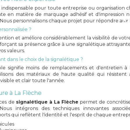
ATELIERS 23
l indispensable pour toute entreprise ou organisation
inte en matière de marquage adhésif et d'impression
 Nous personnalisons chaque projet pour répondre aux be
Ac
teur de votre publ
ersonnalisée ?
ention et améliore considérablement la visibilité de vot
forçant sa présence grâce à une signalétique attrayante
s valeurs.
nt dans le choix de la signalétique ?
AFFICHER LE NUMÉRO
EN SAVOIR PLU
able signifie moins de remplacements et d'entretien à
isons des matériaux de haute qualité qui résistent a
isible et clair toute l'année.
ure à La Flèche
ices de
signalétique à La Flèche
permet de concrétiser
 Nous intégrons des techniques innovantes associ
ts qui reflètent l'identité et l'esprit de chaque entrepr
icules