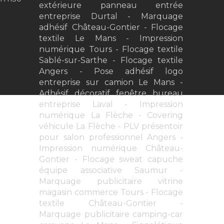
extérieure panneau entrée
entreprise Durtal
Marquage
adhésif Château-Gontier
Flocage
textile Le Mans
Impression
numérique Tours
Flocage textile
Sablé-sur-Sarthe
Flocage textile
Angers
Pose adhésif logo
entreprise sur camion Le Mans
Adhésif décoratif fenêtre bureau
entreprise Laval
Impression
numérique La Flèche
Covering
véhicule La Flèche
PLV présentoir
pour salon professionnel Angers
Impression numérique Château-
Gontier
Flocage sweat capuche
équipe associative Saumur
Marquage publicitaire vitrine
magasin commerce Tours
Flocage
textile Château-Gontier
Marquage publicitaire camping-car