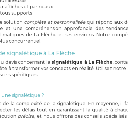
 lumineuses
r affiches et panneaux
tous supports
e solution
complète et personnalisée
qui répond aux déf
ue et une compréhension approfondie des tendances 
s climatiques de La Flèche et ses environs. Notre comp
us concurrentiel.
de signalétique à La Flèche
u devis concernant la
signalétique à La Flèche
, cont
ête à transformer vos concepts en réalité. Utilisez notre
oins spécifiques.
r une signalétique ?
t de la complexité de la signalétique. En moyenne, il
cter les délais tout en garantissant la qualité à ch
écution
précise
, et nous offrons des conseils spécialis