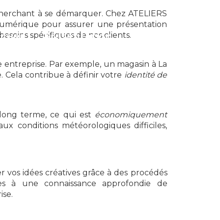
 cherchant à se démarquer. Chez ATELIERS
 numérique pour assurer une présentation
soins spécifiques de nos clients.
cueil
Présentation
Contact
icité
re entreprise. Par exemple, un magasin à La
. Cela contribue à définir votre
identité de
S
 long terme, ce qui est
économiquement
ux conditions météorologiques difficiles,
 vos idées créatives grâce à des procédés
ées à une connaissance approfondie de
ise.