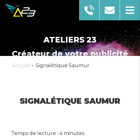
ATELIERS 23
Créateur de votre publicité
Accueil
›
Signalétique Saumur
AFFICHER LE NUMÉRO
SIGNALÉTIQUE SAUMUR
EN SAVOIR PLUS
Temps de lecture : 4 minutes