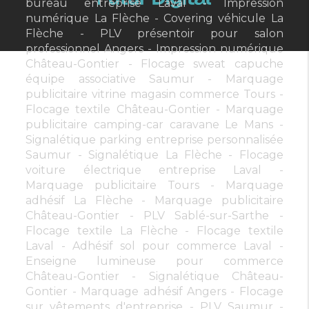
bureau entreprise Laval
Impression
numérique La Flèche
Covering véhicule La
Flèche
PLV présentoir pour salon
professionnel Angers
Impression numérique
Château-Gontier
Flocage sweat capuche
équipe associative Saumur
Marquage
publicitaire vitrine magasin commerce Tours
Flocage textile Château-Gontier
Marquage
publicitaire camping-car caravane Le Mans
Signalétique parking entreprise personnalisée
Saumur
Signalétique La Flèche
Flocage
voiture électrique entreprise Laval
Marquage publicitaire Tours
Marquage
adhésif La Flèche
Marquage publicitaire
Château-Gontier
PLV Sablé-sur-Sarthe
Flocage textile La Flèche
Flocage textile
Laval
Adhésif sol pour commerce Laval
Enseigne lumineuse pour commerce
Château-Gontier
Signalétique Château-
Gontier
Marquage adhésif Angers
Flocage
sur vêtements d'entreprise
PLV Saumur